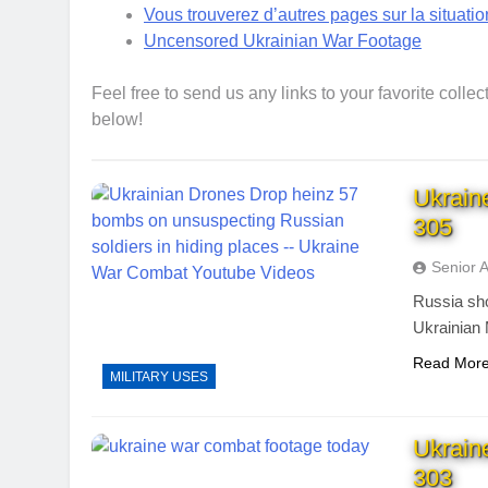
Vous trouverez d’autres pages sur la situat
Uncensored Ukrainian War Footage
Feel free to send us any links to your favorite colle
below!
Ukrain
305
Senior 
Russia sho
Ukrainian 
Read Mor
MILITARY USES
Ukrain
303