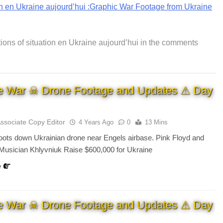
ion en Ukraine aujourd’hui :Graphic War Footage from Ukraine
ctions of situation en Ukraine aujourd’hui in the comments
e War ☠ Drone Footage and Updates ⚠ Day
Associate Copy Editor
4 Years Ago
0
13 Mins
ots down Ukrainian drone near Engels airbase. Pink Floyd and
Musician Khlyvniuk Raise $600,000 for Ukraine
e
e War ☠ Drone Footage and Updates ⚠ Day