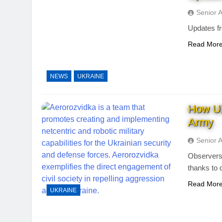
Senior 
Updates f
Read Mor
NEWS
UKRAINE
How Uk
Army
Senior 
Observers
thanks to 
Read Mor
UKRAINE