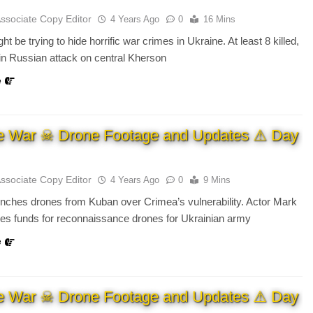
Associate Copy Editor
4 Years Ago
0
16 Mins
t be trying to hide horrific war crimes in Ukraine. At least 8 killed,
 in Russian attack on central Kherson
e
e War ☠ Drone Footage and Updates ⚠ Day
Associate Copy Editor
4 Years Ago
0
9 Mins
nches drones from Kuban over Crimea’s vulnerability. Actor Mark
ses funds for reconnaissance drones for Ukrainian army
e
e War ☠ Drone Footage and Updates ⚠ Day