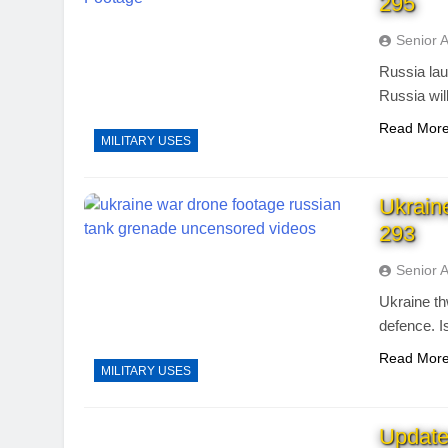
295
Senior 
Russia lau
Russia wil
Read Mor
MILITARY USES
Ukrain
293
Senior 
Ukraine th
defence. I
Read Mor
MILITARY USES
Update