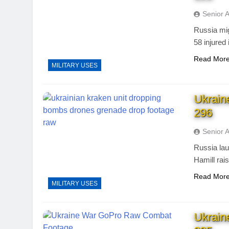
Senior 
Russia migh
58 injured
Read Mor
MILITARY USES
Ukrain
296
Senior 
Russia lau
Hamill rai
Read Mor
MILITARY USES
Ukrain