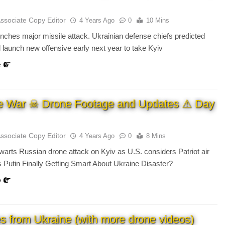
Associate Copy Editor
4 Years Ago
0
10 Mins
nches major missile attack. Ukrainian defense chiefs predicted
l launch new offensive early next year to take Kyiv
e
e War ☠ Drone Footage and Updates ⚠ Day
Associate Copy Editor
4 Years Ago
0
8 Mins
warts Russian drone attack on Kyiv as U.S. considers Patriot air
s Putin Finally Getting Smart About Ukraine Disaster?
e
s from Ukraine (with more drone videos)