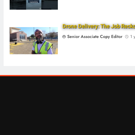
Drone Delivery: The Job Reck
Senior Associate Copy Editor
1 