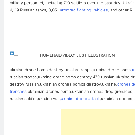
military personnel, including 710 soldiers over the past day. Ukrai
4,119 Russian tanks, 8,051
armored fighting vehicles
, and other R
——————THUMBNAIL/VIDEO: JUST ILLUSTRATION ————
ukraine drone bomb destroy russian troops,ukraine drone bomb,
u
russian troops,ukraine drone bomb destroy 470 russian,ukraine d
destroy russian,ukrainian drones bombs destroy,ukraine,
drones de
trenches
,ukrainian drones bomb,ukrainian drones drop grenades,
russian soldier,ukraine war,
ukraine drone attack
,ukrainian drones,