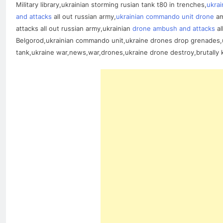
Military library,ukrainian storming rusian tank t80 in trenches,
ukra
and attacks
all out russian army,
ukrainian commando unit drone
am
attacks all out russian army,ukrainian
drone ambush and attacks
al
Belgorod,ukrainian commando unit,ukraine drones drop grenades,u
tank,ukraine war,news,war,drones,ukraine drone destroy,brutally ki