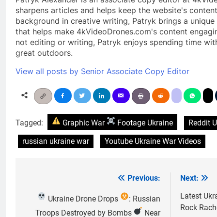
sharpens articles and helps keep the website's content
background in creative writing, Patryk brings a unique 
that helps make 4kVideoDrones.com's content engagin
not editing or writing, Patryk enjoys spending time wit
great outdoors.
View all posts by Senior Associate Copy Editor
Tagged:
Graphic War
Footage Ukraine
Reddit U
russian ukraine war
Youtube Ukraine War Videos
Previous:
Next:
Post
navigation
Latest Ukra
Ukraine Drone Drops
: Russian
Rock Rach
Troops Destroyed by Bombs
Near