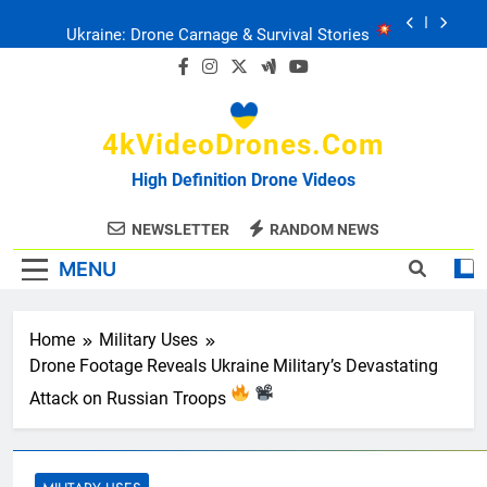
Skip
Ukraine: Drone Carnage & Survival Stories
to
content
Drone Delivery: The Job Reckoning
4kVideoDrones.com
FPV Drones
: T-90 Killers
High Definition Drone Videos
Ukraine’s Drone Mastery: Russia Falls
NEWSLETTER
RANDOM NEWS
MENU
Ukraine: Drone Carnage & Survival Stories
Drone Delivery: The Job Reckoning
Home
Military Uses
Drone Footage Reveals Ukraine Military’s Devastating
Attack on Russian Troops