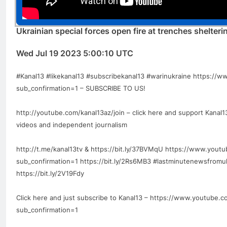
Ukrainian special forces open fire at trenches shelter
Wed Jul 19 2023 5:00:10 UTC
#Kanal13​ #likekanal13​ #subscribekanal13 #warinukraine https:/
sub_confirmation=1 – SUBSCRIBE TO US!
http://youtube.com/kanal13az/join – click here and support Kanal1
videos and independent journalism
http://t.me/kanal13tv & https://bit.ly/37BVMqU https://www.yout
sub_confirmation=1 https://bit.ly/2Rs6MB3 #lastminutenewsfromu
https://bit.ly/2V19Fdy
Click here and just subscribe to Kanal13 – https://www.youtube.
sub_confirmation=1