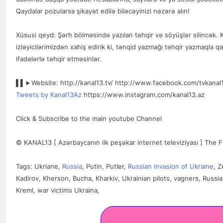
Qaydalar pozularsa şikayət edilə biləcəyinizi nəzərə alın!
Xüsusi qeyd: Şərh bölməsində yazılan təhqir və söyüşlər silincək. 
izləyicilərimizdən xahiş edirik ki, tənqid yazmağı təhqir yazmaqla qa
ifadələrlə təhqir etməsinlər.
▌▌►Website: http://kanal13.tv/ http://www.facebook.com/tvkanal
Tweets by Kanal13Az
https://www.instagram.com/kanal13.az
Click & Subscribe to the main youtube Channel
© KANAL13 [ Azərbaycanın ilk peşəkar internet televiziyası ] The Fi
Tags: Ukriane,
Russia
, Putin, Putler,
Russian invasion of Ukraine
, Z
Kadirov, Kherson, Bucha, Kharkiv, Ukrainian pilots, vagners, Russ
Kreml, war victims Ukraina,