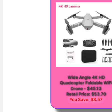
Wide Angle 4K HD
Quadcopter Foldable WiF
$45.13
Drone
-
Retail Price: $53.70
You Save: $8.57