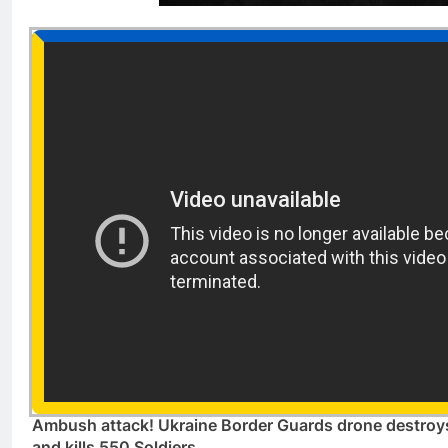
Ambush attack! Ukraine Border Guards drone destroys
and kills 550 Soldiers