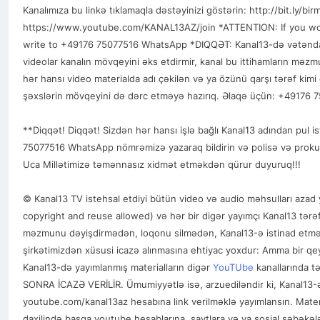
Kanalımıza bu linkə tıklamaqla dəstəyinizi göstərin: http://bit.ly/bir
https://www.youtube.com/KANAL13AZ/join *ATTENTION: If you woul
write to +49176 75077516 WhatsApp *DIQQƏT: Kanal13-də vətəndaş ş
videolar kanalın mövqeyini əks etdirmir, kanal bu ittihamların məz
hər hansı video materialda adı çəkilən və ya özünü qarşı tərəf kimi
şəxslərin mövqeyini də dərc etməyə hazırıq. Əlaqə üçün: +49176
**Diqqət! Diqqət! Sizdən hər hansı işlə bağlı Kanal13 adından pul is
75077516 WhatsApp nömrəmizə yazaraq bildirin və polisə və prokuro
Uca Millətimizə təmənnasız xidmət etməkdən qürur duyuruq!!!
© Kanal13 TV istehsal etdiyi bütün video və audio məhsulları azad 
copyright and reuse allowed) və hər bir digər yayımçı Kanal13 tərə
məzmunu dəyişdirmədən, loqonu silmədən, Kanal13-ə istinad etməkl
şirkətimizdən xüsusi icazə alınmasına ehtiyac yoxdur: Amma bir 
Kanal13-də yayımlanmış materialların digər
YouTUbe
kanallarında 
SONRA İCAZƏ VERİLİR. Ümumiyyətlə isə, arzuediləndir ki, Kanal13-
youtube.com/kanal13az hesabına link verilməklə yayımlansın. Materi
daxilində başqa youtube hesablarına, saytlara və ya sosial şəbəkəl