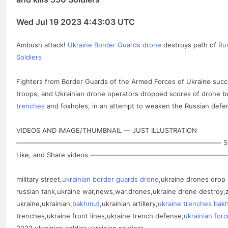
Wed Jul 19 2023 4:43:03 UTC
Ambush attack!
Ukraine Border Guards drone
destroys path of
Rus
Soldiers
Fighters from Border Guards of the Armed Forces of Ukraine succe
troops, and Ukrainian drone operators dropped scores of drone
trenches
and foxholes, in an attempt to weaken the Russian defe
VIDEOS AND IMAGE/THUMBNAIL — JUST ILLUSTRATION
——————————————————————————————— Support thi
Like, and Share videos —————————————————
military street,
ukrainian border guards drone
,ukraine drones drop 
russian tank,ukraine war,news,war,drones,ukraine drone destroy,z
ukraine,ukrainian,
bakhmut
,ukrainian artillery,
ukraine trenches bak
trenches,ukraine front lines,ukraine trench defense,
ukrainian for