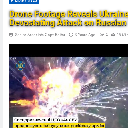
MILITARY USES
Drone Footage Reveals Ukraine 
Devastating Attack on Russia
0
Senior Associate Copy Editor
3 Years Ago
15 Mi