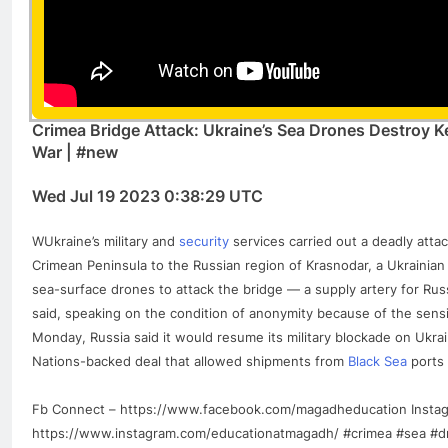
Crimea Bridge Attack: Ukraine’s Sea Drones Destroy K
War | #new
Wed Jul 19 2023 0:38:29 UTC
WUkraine’s military and
security
services carried out a deadly atta
Crimean Peninsula to the Russian region of Krasnodar, a Ukrainian
sea-surface drones to attack the bridge — a supply artery for Russi
said, speaking on the condition of anonymity because of the sensit
Monday, Russia said it would resume its military blockade on Ukra
Nations-backed deal that allowed shipments from
Black Sea
ports 
Fb Connect – https://www.facebook.com/magadheducation Insta
https://www.instagram.com/educationatmagadh/ #crimea #sea #dr